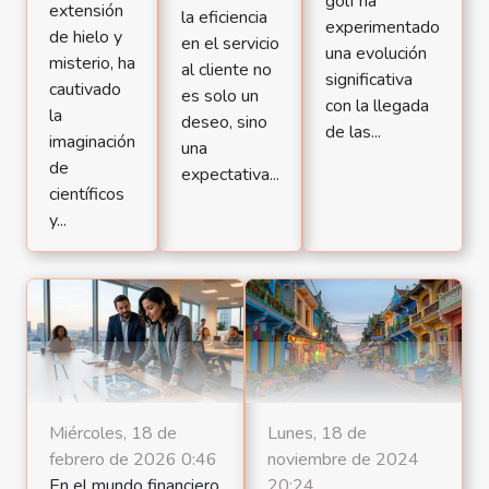
golf ha
extensión
la eficiencia
experimentado
de hielo y
en el servicio
una evolución
misterio, ha
al cliente no
significativa
cautivado
es solo un
con la llegada
la
deseo, sino
de las...
imaginación
una
de
expectativa...
científicos
y...
Miércoles, 18 de
Lunes, 18 de
febrero de 2026 0:46
noviembre de 2024
En el mundo financiero
20:24