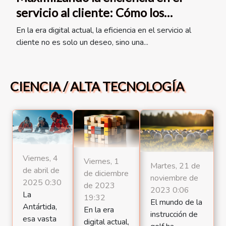
servicio al cliente: Cómo los
conectores universales CRM
En la era digital actual, la eficiencia en el servicio al
transforman las interacciones con
cliente no es solo un deseo, sino una...
los usuarios
CIENCIA / ALTA TECNOLOGÍA
Viernes, 4
Viernes, 1
Martes, 21 de
de abril de
de diciembre
noviembre de
2025 0:30
de 2023
2023 0:06
La
19:32
El mundo de la
Antártida,
En la era
instrucción de
esa vasta
digital actual,