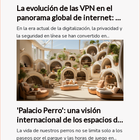
La evolución de las VPN en el
panorama global de internet: El
caso de CyberGhost
En la era actual de la digitalización, la privacidad y
la seguridad en línea se han convertido en...
'Palacio Perro': una visión
internacional de los espacios de
vida para perros
La vida de nuestros perros no se limita solo a los
paseos por el parque y las horas de juego en...