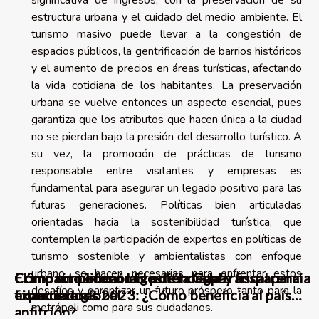
estructura urbana y el cuidado del medio ambiente. El
turismo masivo puede llevar a la congestión de
espacios públicos, la gentrificación de barrios históricos
y el aumento de precios en áreas turísticas, afectando
la vida cotidiana de los habitantes. La preservación
urbana se vuelve entonces un aspecto esencial, pues
garantiza que los atributos que hacen única a la ciudad
no se pierdan bajo la presión del desarrollo turístico. A
su vez, la promoción de prácticas de turismo
responsable entre visitantes y empresas es
fundamental para asegurar un legado positivo para las
futuras generaciones. Políticas bien articuladas
orientadas hacia la sostenibilidad turística, que
contemplen la participación de expertos en políticas de
turismo sostenible y ambientalistas con enfoque
urbano, se hacen necesarias para enfrentar estos
Cómo simplificar la gestión legal y fiscal para
Cómo un número LEI potencia la transparencia
El impacto económico de la Copa
desafíos y garantizar un futuro próspero tanto para la
expatriados?
financiera global
Libertadores 2023: ¿Cómo beneficia al país
metrópoli como para sus ciudadanos.
anfitrión?